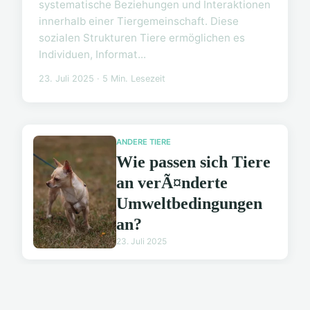
systematische Beziehungen und Interaktionen
innerhalb einer Tiergemeinschaft. Diese
sozialen Strukturen Tiere ermöglichen es
Individuen, Informat...
23. Juli 2025 · 5 Min. Lesezeit
ANDERE TIERE
Wie passen sich Tiere
an verÃ¤nderte
Umweltbedingungen
an?
23. Juli 2025
ANDERE TIERE