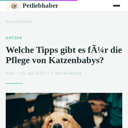
Petliebhaber
Accueil
›
Katzen
KATZEN
Welche Tipps gibt es fÃ¼r die
Pflege von Katzenbabys?
Inès — 23. Juli 2025 — 5 min de lecture